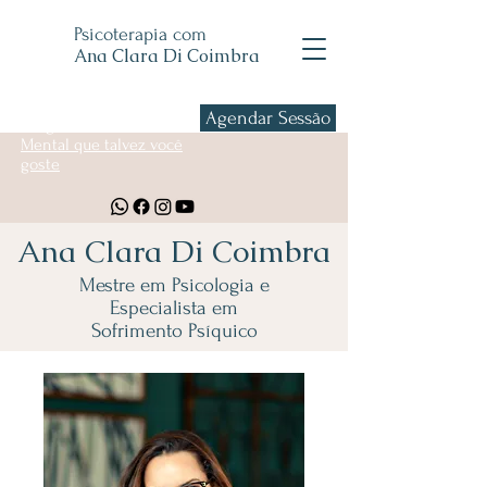
Psicoterapia com
Ana Clara Di Coimbra
Agendar Sessão
Artigos sobre Saúde
Mental que talvez você
goste
Ana Clara Di Coimbra
Mestre em Psicologia e
Especialista em
Sofrimento P
síquico