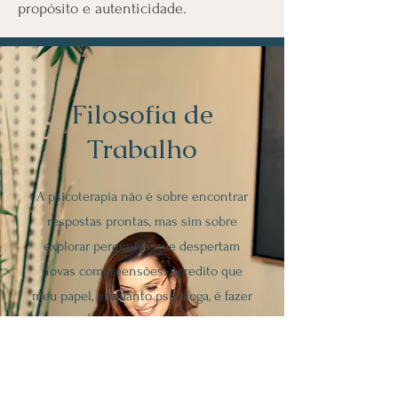
propósito e autenticidade.
Filosofia de
Trabalho
A psicoterapia não é sobre encontrar
respostas prontas, mas sim sobre
explorar perguntas que despertam
novas compreensões. Acredito que
meu papel, enquanto psicóloga, é fazer
a pergunta certa. A psicoterapia não
oferece respostas mágicas, mas deve
provocar questionamentos que
despertam o sujeito e geram insights.