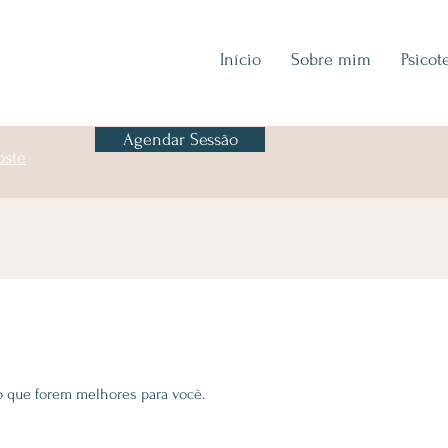
Início
Sobre mim
Psicot
Agendar Sessão
oste
io que forem melhores para você.